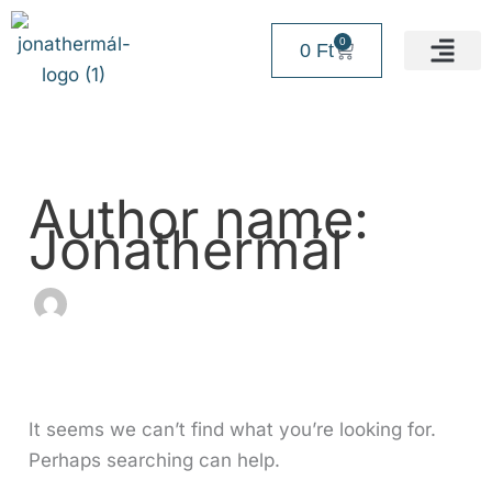
Search
Skip
for:
to
0
Kosár
0
Ft
content
Fizetési lehe
Author name:
Jonathermál
It seems we can’t find what you’re looking for.
Perhaps searching can help.